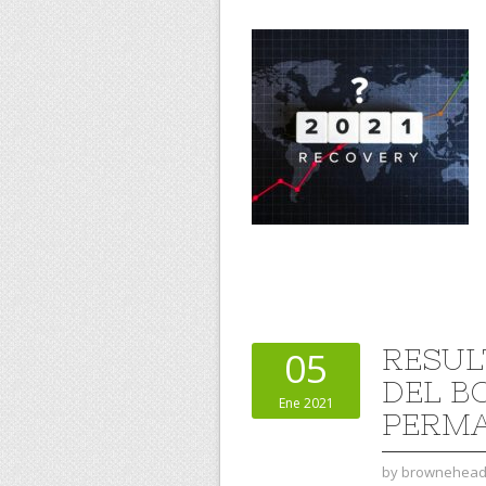
RESUL
05
DEL B
Ene 2021
PERMA
by
brownehea