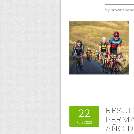
by
brownehea
RESUL
22
PERMA
Feb 2023
AÑO D