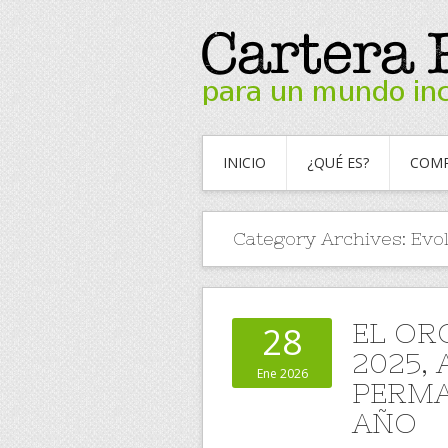
INICIO
¿QUÉ ES?
COMP
Category Archives:
Evo
EL OR
28
2025,
Ene 2026
PERMA
AÑO