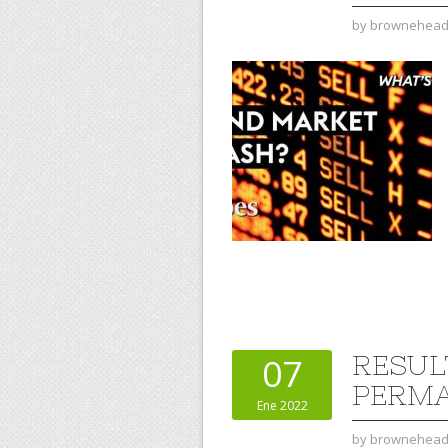
by
brownehea
RESUL
07
PERMA
Ene 2022
by
brownehea