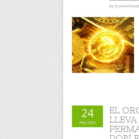
by
brownehea
EL ORO
24
LLEVA
Feb 2025
PERMA
DOBLE