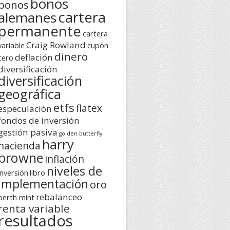
bonos
bonos
cartera
alemanes
permanente
cartera
Craig Rowland
variable
cupón
dinero
deflación
cero
diversificación
diversificación
geográfica
etfs
flatex
especulación
fondos de inversión
gestión pasiva
golden butterfly
harry
hacienda
browne
inflación
niveles de
inversión
libro
implementación
oro
rebalanceo
perth mint
renta variable
resultados