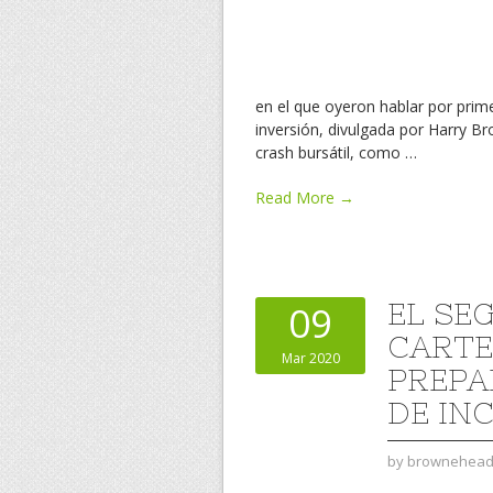
en el que oyeron hablar por prim
inversión, divulgada por Harry Br
crash bursátil, como
…
Read More →
EL SE
09
CARTE
Mar 2020
PREPA
DE IN
by
brownehea