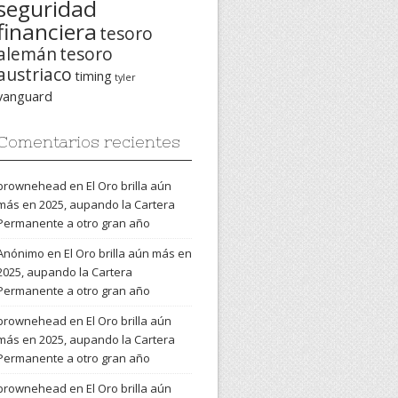
seguridad
financiera
tesoro
alemán
tesoro
austriaco
timing
tyler
vanguard
Comentarios recientes
brownehead
en
El Oro brilla aún
más en 2025, aupando la Cartera
Permanente a otro gran año
Anónimo
en
El Oro brilla aún más en
2025, aupando la Cartera
Permanente a otro gran año
brownehead
en
El Oro brilla aún
más en 2025, aupando la Cartera
Permanente a otro gran año
brownehead
en
El Oro brilla aún