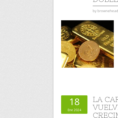
by
brownehea
LA CA
18
VUELV
Ene 2024
CRECI