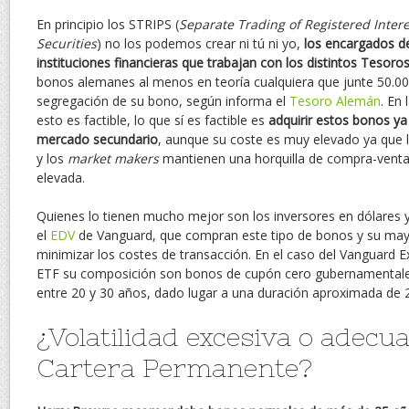
En principio los STRIPS (
Separate Trading of Registered Intere
Securities
) no los podemos crear ni tú ni yo,
los encargados de
instituciones financieras que trabajan con los distintos Tesoro
bonos alemanes al menos en teoría cualquiera que junte 50.000 
segregación de su bono, según informa el
Tesoro Alemán
. En
esto es factible, lo que sí es factible es
adquirir estos bonos ya
mercado secundario
, aunque su coste es muy elevado ya que 
y los
market makers
mantienen una horquilla de compra-venta
elevada.
Quienes lo tienen mucho mejor son los inversores en dólares 
el
EDV
de Vanguard, que compran este tipo de bonos y su ma
minimizar los costes de transacción. En el caso del Vanguard 
ETF su composición son bonos de cupón cero gubernamentale
entre 20 y 30 años, dado lugar a una duración aproximada de 2
¿Volatilidad excesiva o adecu
Cartera Permanente?