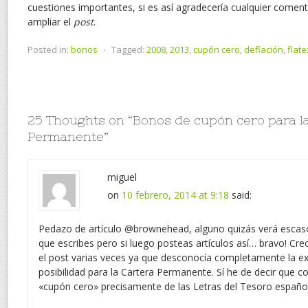
cuestiones importantes, si es así agradecería cualquier coment
ampliar el
post
.
Posted in:
bonos
⋅
Tagged:
2008
,
2013
,
cupón cero
,
deflación
,
flate
25 Thoughts on “
Bonos de cupón cero para l
Permanente
”
miguel
on
10 febrero, 2014 at 9:18
said:
Pedazo de artículo @brownehead, alguno quizás verá escaso 
que escribes pero si luego posteas artículos así… bravo! Cre
el post varias veces ya que desconocía completamente la ex
posibilidad para la Cartera Permanente. Sí he de decir que c
«cupón cero» precisamente de las Letras del Tesoro español