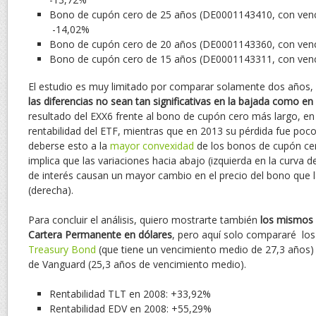
Bono de cupón cero de 25 años (DE0001143410, con venc
-14,02%
Bono de cupón cero de 20 años (DE0001143360, con venc
Bono de cupón cero de 15 años (DE0001143311, con venc
El estudio es muy limitado por comparar solamente dos años,
las diferencias no sean tan significativas en la bajada como en 
resultado del EXX6 frente al bono de cupón cero más largo, en 
rentabilidad del ETF, mientras que en 2013 su pérdida fue poc
deberse esto a la
mayor convexidad
de los bonos de cupón cer
implica que las variaciones hacia abajo (izquierda en la curva d
de interés causan un mayor cambio en el precio del bono que la
(derecha).
Para concluir el análisis, quiero mostrarte también
los mismos 
Cartera Permanente en dólares
, pero aquí solo compararé lo
Treasury Bond
(que tiene un vencimiento medio de 27,3 años)
de Vanguard (25,3 años de vencimiento medio).
Rentabilidad TLT en 2008: +33,92%
Rentabilidad EDV en 2008: +55,29%