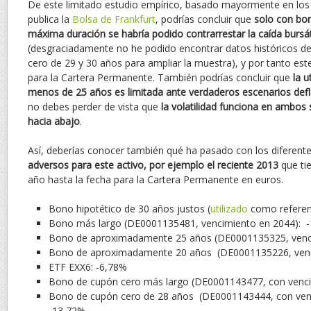
De este limitado estudio empírico, basado mayormente en los 
publica la
Bolsa de Frankfurt
, podrías concluir que
solo con bo
máxima duración se habría podido contrarrestar la caída bursát
(desgraciadamente no he podido encontrar datos históricos d
cero de 29 y 30 años para ampliar la muestra), y por tanto este
para la Cartera Permanente. También podrías concluir que
la u
menos de 25 años es limitada ante verdaderos escenarios defl
no debes perder de vista que
la volatilidad funciona en ambos s
hacia abajo
.
Así, deberías conocer también qué ha pasado con los diferent
adversos para este activo, por ejemplo el reciente 2013
que tie
año hasta la fecha para la Cartera Permanente en euros.
Bono hipotético de 30 años justos (
utilizado
como referenc
Bono más largo (DE0001135481, vencimiento en 2044): 
Bono de aproximadamente 25 años (DE0001135325, venci
Bono de aproximadamente 20 años (DE0001135226, venc
ETF EXX6: -6,78%
Bono de cupón cero más largo (DE0001143477, con venci
Bono de cupón cero de 28 años (DE0001143444, con venc
-13,72%