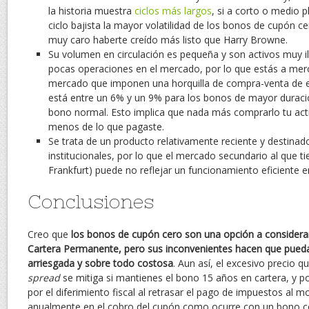
la historia muestra
ciclos más largos
, si a corto o medio 
ciclo bajista la mayor volatilidad de los bonos de cupón ce
muy caro haberte creído más listo que Harry Browne.
Su volumen en circulación es pequeña y son activos muy i
pocas operaciones en el mercado, por lo que estás a mer
mercado que imponen una horquilla de compra-venta de e
está entre un 6% y un 9% para los bonos de mayor duració
bono normal. Esto implica que nada más comprarlo tu act
menos de lo que pagaste.
Se trata de un producto relativamente reciente y destinad
institucionales, por lo que el mercado secundario al que t
Frankfurt) puede no reflejar un funcionamiento eficiente en 
Conclusiones
Creo que
los bonos de cupón cero son una opción a considera
Cartera Permanente, pero sus inconvenientes hacen que pueda
arriesgada y sobre todo costosa
. Aun así, el excesivo precio q
spread
se mitiga si mantienes el bono 15 años en cartera, y
por el diferimiento fiscal al retrasar el pago de impuestos al 
anualmente en el cobro del cupón como ocurre con un bono co