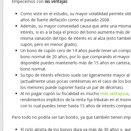
Empecemos con
las ventajas
:
Como viste en el estudio, su mayor volatilidad permite obt
años de fuerte deflación como el pasado 2008.
Además, su mayor convexidad causa que ante una misma v
interés, si es a la baja el precio del bono aumenta más de
misma variación del tipo de interés es al alza (esto tambi
cupón, pero en menor grado).
Un bono de cupón cero de 14 años puede tener un compor
bono normal de 20 años, por lo que comprando el mayor
disponible puedes mantenerlo más de 15 años en cartera, 
bono normal.
Su tipo de interés efectivo suele ser ligeramente mayor a
(actualmente unas pocas centésimas en el caso de los bo
los menores puede suponer hasta un par de décimas).
Al no pagar cupón su fiscalidad es mucho
más ventajosa
,
rendimientos implícitos de la renta fija tributan en el mo
con lo cual puedes tener hasta 15 años de interés compue
Pero todo no podría ser tan bonito, ya que también tienen im
El ciclo alcista de los bonos dura ya más de 30 años y, aun