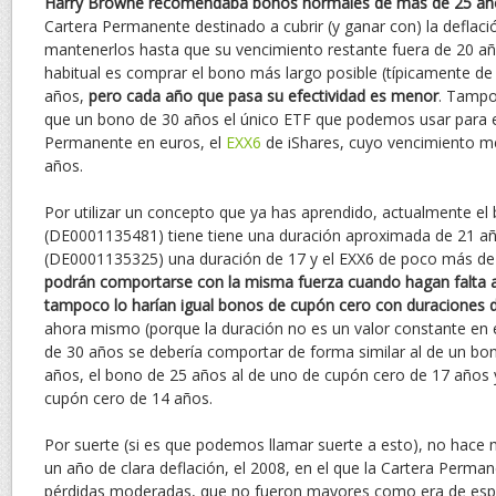
Harry Browne recomendaba bonos normales de más de 25 añ
Cartera Permanente destinado a cubrir (y ganar con) la deflaci
mantenerlos hasta que su vencimiento restante fuera de 20 años
habitual es comprar el bono más largo posible (típicamente d
años,
pero cada año que pasa su efectividad es menor
. Tampo
que un bono de 30 años el único ETF que podemos usar para es
Permanente en euros, el
EXX6
de iShares, cuyo vencimiento me
años.
Por utilizar un concepto que ya has aprendido, actualmente e
(DE0001135481) tiene tiene una duración aproximada de 21 añ
(DE0001135325) una duración de 17 y el EXX6 de poco más d
podrán comportarse con la misma fuerza cuando hagan falta a 
tampoco lo harían igual bonos de cupón cero con duraciones 
ahora mismo (porque la duración no es un valor constante en 
de 30 años se debería comportar de forma similar al de un bo
años, el bono de 25 años al de uno de cupón cero de 17 años 
cupón cero de 14 años.
Por suerte (si es que podemos llamar suerte a esto), no hac
un año de clara deflación, el 2008, en el que la Cartera Perma
pérdidas moderadas, que no fueron mayores como era de espe