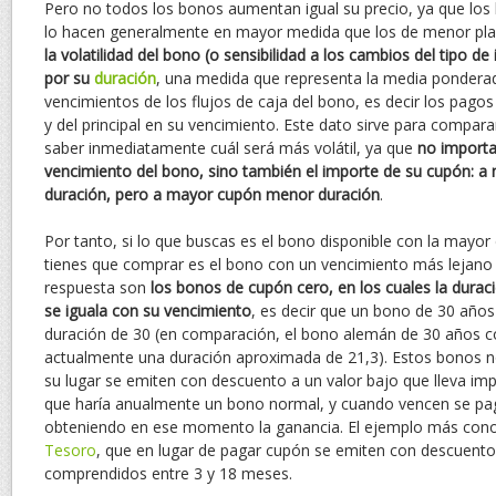
Pero no todos los bonos aumentan igual su precio, ya que los
lo hacen generalmente en mayor medida que los de menor pl
la volatilidad del bono (o sensibilidad a los cambios del tipo d
por su
duración
, una medida que representa la media ponderad
vencimientos de los flujos de caja del bono, es decir los pago
y del principal en su vencimiento. Este dato sirve para compar
saber inmediatamente cuál será más volátil, ya que
no importa
vencimiento del bono, sino también el importe de su cupón: 
duración, pero a mayor cupón menor duración
.
Por tanto, si lo que buscas es el bono disponible con la mayor 
tienes que comprar es el bono con un vencimiento más lejano
respuesta son
los bonos de cupón cero, en los cuales la durac
se iguala con su vencimiento
, es decir que un bono de 30 año
duración de 30 (en comparación, el bono alemán de 30 años c
actualmente una duración aproximada de 21,3). Estos bonos 
su lugar se emiten con descuento a un valor bajo que lleva impl
que haría anualmente un bono normal, y cuando vencen se pag
obteniendo en ese momento la ganancia. El ejemplo más cono
Tesoro
, que en lugar de pagar cupón se emiten con descuent
comprendidos entre 3 y 18 meses.