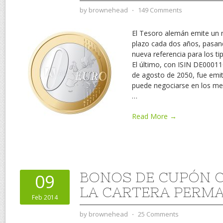
by
brownehead
⋅
149 Comments
El Tesoro alemán emite un
plazo cada dos años, pasand
nueva referencia para los ti
El último, con ISIN DE00011
de agosto de 2050, fue emit
puede negociarse en los me
…
Read More →
BONOS DE CUPÓN 
09
LA CARTERA PERM
Feb 2014
by
brownehead
⋅
25 Comments