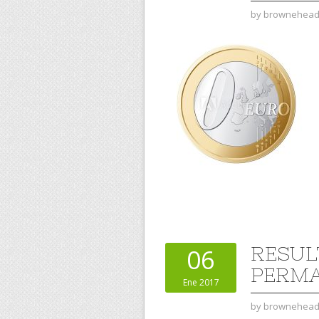
by
brownehea
RESUL
06
PERMA
Ene 2017
by
brownehea