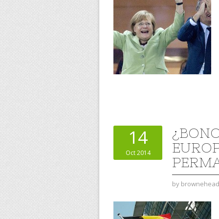
¿BONO
14
EUROP
Oct 2014
PERM
by
brownehea