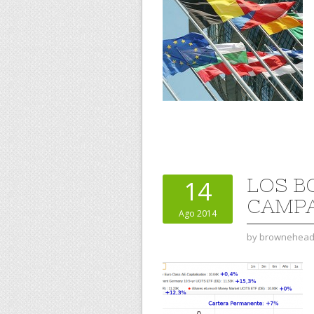
LOS B
14
CAMP
Ago 2014
by
brownehea