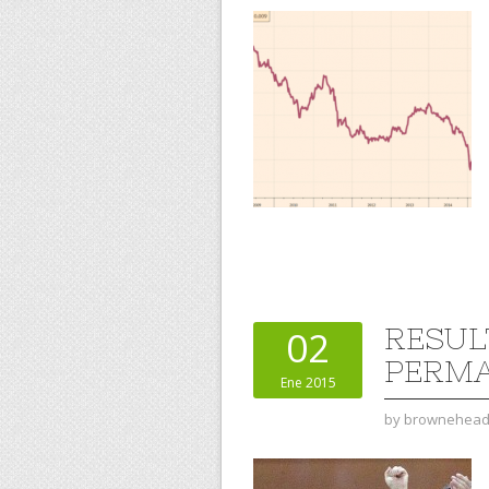
RESUL
02
PERMA
Ene 2015
by
brownehea