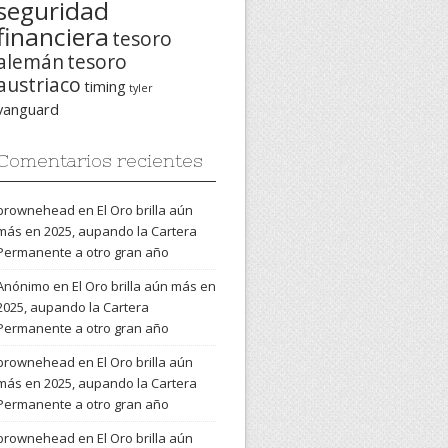
seguridad
financiera
tesoro
alemán
tesoro
austriaco
timing
tyler
vanguard
Comentarios recientes
brownehead
en
El Oro brilla aún
más en 2025, aupando la Cartera
Permanente a otro gran año
Anónimo
en
El Oro brilla aún más en
2025, aupando la Cartera
Permanente a otro gran año
brownehead
en
El Oro brilla aún
más en 2025, aupando la Cartera
Permanente a otro gran año
brownehead
en
El Oro brilla aún