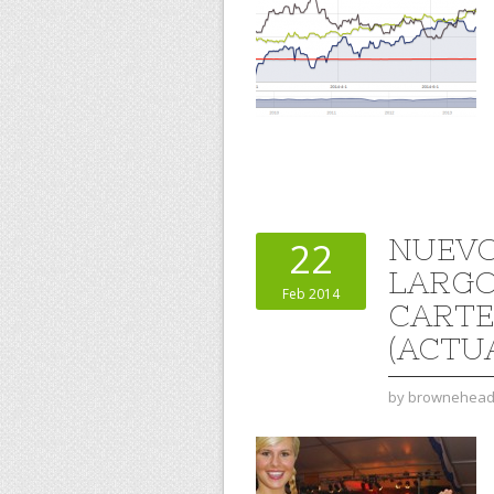
NUEVO
22
LARGO
Feb 2014
CARTE
(ACTU
by
brownehea