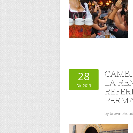
CAMBI
28
LA RE
Dic 2013
REFER
PERM
by
brownehea