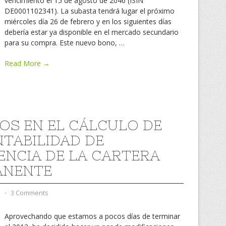
vencimiento el 15 de agosto de 2046 (ISIN
DE0001102341). La subasta tendrá lugar el próximo
miércoles día 26 de febrero y en los siguientes días
debería estar ya disponible en el mercado secundario
para su compra. Este nuevo bono,
…
Read More →
OS EN EL CÁLCULO DE
NTABILIDAD DE
ENCIA DE LA CARTERA
ANENTE
d
⋅
3 Comments
Aprovechando que estamos a pocos días de terminar