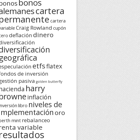
bonos
bonos
cartera
alemanes
permanente
cartera
Craig Rowland
variable
cupón
dinero
deflación
cero
diversificación
diversificación
geográfica
etfs
flatex
especulación
fondos de inversión
gestión pasiva
golden butterfly
harry
hacienda
browne
inflación
niveles de
inversión
libro
implementación
oro
rebalanceo
perth mint
renta variable
resultados