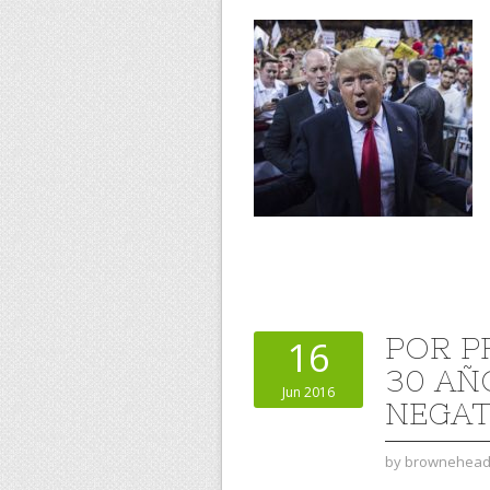
POR P
16
30 AÑ
Jun 2016
NEGAT
by
brownehea