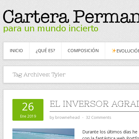
INICIO
¿QUÉ ES?
COMPOSICIÓN
EVOLUCIÓ
Tag Archives:
Tyler
EL INVERSOR AGRA
26
Ene 2019
by
brownehead
⋅
32 Comments
Durante los últimos días h
con la fantástica web Portfo