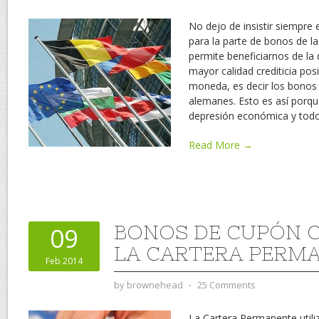
No dejo de insistir siempre 
para la parte de bonos de 
permite beneficiarnos de la d
mayor calidad crediticia pos
moneda, es decir los bono
alemanes. Esto es así porq
depresión económica y tod
Read More →
BONOS DE CUPÓN 
09
LA CARTERA PERM
Feb 2014
by
brownehead
⋅
25 Comments
La Cartera Permanente utili