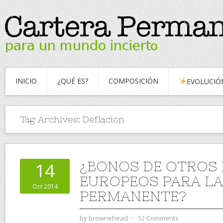
INICIO
¿QUÉ ES?
COMPOSICIÓN
EVOLUCIÓ
Tag Archives:
Deflación
¿BONOS DE OTROS 
14
EUROPEOS PARA LA
Oct 2014
PERMANENTE?
by
brownehead
⋅
52 Comments