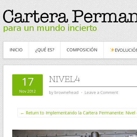
INICIO
¿QUÉ ES?
COMPOSICIÓN
EVOLUCIÓ
NIVEL4
17
Nov 2012
by
brownehead
⋅
Leave a Comment
← Return to Implementando la Cartera Permanente: Nivel 4