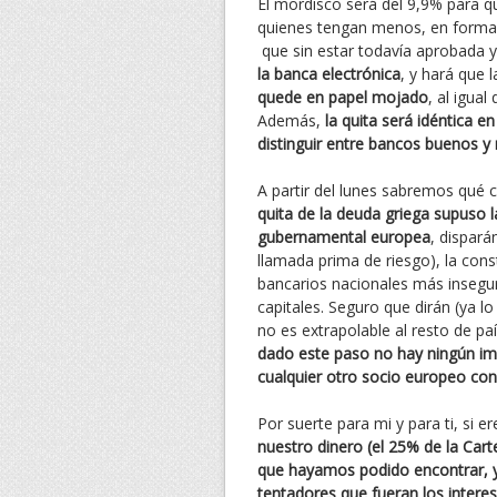
El mordisco será del 9,9% para 
quienes tengan menos, en forma
que sin estar todavía aprobada 
la banca electrónica
, y hará que 
quede en papel mojado
, al igua
Además,
la quita será idéntica e
distinguir entre bancos buenos y 
A partir del lunes sabremos qué c
quita de la deuda griega supuso 
gubernamental europea
, dispará
llamada prima de riesgo), la con
bancarios nacionales más insegur
capitales. Seguro que dirán (ya l
no es extrapolable al resto de pa
dado este paso no hay ningún imp
cualquier otro socio europeo c
Por suerte para mi y para ti, si 
nuestro dinero (el 25% de la Car
que hayamos podido encontrar, y 
tentadores que fueran los intere