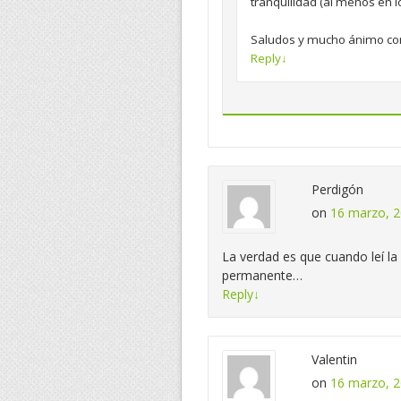
tranquilidad (al menos en l
Saludos y mucho ánimo con
Reply
↓
Perdigón
on
16 marzo, 2
La verdad es que cuando leí la 
permanente…
Reply
↓
Valentin
on
16 marzo, 2