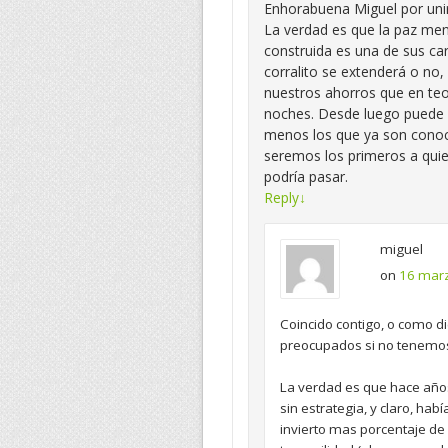
Enhorabuena Miguel por unir
La verdad es que la paz me
construida es una de sus car
corralito se extenderá o no,
nuestros ahorros que en teo
noches. Desde luego puede
menos los que ya son conoci
seremos los primeros a quie
podría pasar.
Reply
↓
miguel
on
16 marz
Coincido contigo, o como d
preocupados si no tenemos
La verdad es que hace año
sin estrategia, y claro, ha
invierto mas porcentaje 