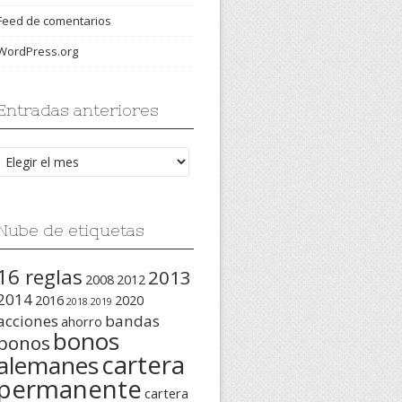
Feed de comentarios
WordPress.org
Entradas anteriores
Entradas
anteriores
Nube de etiquetas
16 reglas
2013
2008
2012
2014
2016
2020
2018
2019
acciones
bandas
ahorro
bonos
bonos
cartera
alemanes
permanente
cartera