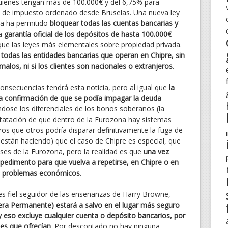
quienes tengan más de 100.000€ y del 6,75% para
 de impuesto ordenado desde Bruselas. Una nueva ley
ya ha permitido
bloquear todas las cuentas bancarias y
la
garantía oficial de los depósitos de hasta 100.000€
l que las leyes más elementales sobre propiedad privada.
n todas las entidades bancarias que operan en Chipre, sin
malos, ni si los clientes son nacionales o extranjeros
.
onsecuencias tendrá esta noticia, pero al igual que
la
la confirmación de que se podía impagar la deuda
ndose los diferenciales de los bonos soberanos (la
statación de que dentro de la Eurozona hay sistemas
os que otros podría disparar definitivamente la fuga de
o están haciendo) que el caso de Chipre es especial, que
íses de la Eurozona, pero la realidad es que
una vez
edimento para que vuelva a repetirse, en Chipre o en
on problemas económicos
.
eres fiel seguidor de las enseñanzas de Harry Browne,
tera Permanente) estará a salvo en el lugar más seguro
eso excluye cualquier cuenta o depósito bancarios, por
ses que ofrecían
. Por descontado no hay ninguna