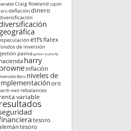
Craig Rowland
variable
cupón
dinero
deflación
cero
diversificación
diversificación
geográfica
etfs
flatex
especulación
fondos de inversión
gestión pasiva
golden butterfly
harry
hacienda
browne
inflación
niveles de
inversión
libro
implementación
oro
rebalanceo
perth mint
renta variable
resultados
seguridad
financiera
tesoro
alemán
tesoro