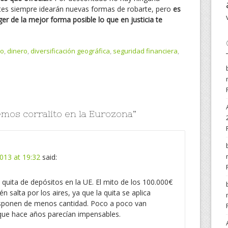
ntes siempre idearán nuevas formas de robarte, pero
es
ger de la mejor forma posible lo que en justicia te
to
,
dinero
,
diversificación geográfica
,
seguridad financiera
,
emos corralito en la Eurozona
”
013 at 19:32
said:
 quita de depósitos en la UE. El mito de los 100.000€
 salta por los aires, ya que la quita se aplica
isponen de menos cantidad. Poco a poco van
 que hace años parecían impensables.