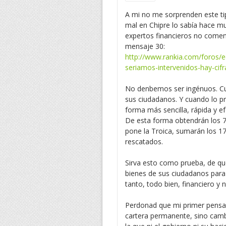
A mi no me sorprenden este ti
mal en Chipre lo sabía hace 
expertos financieros no coment
mensaje 30:
http://www.rankia.com/foros/
seriamos-intervenidos-hay-cif
No denbemos ser ingénuos. Cua
sus ciudadanos. Y cuando lo pr
forma más sencilla, rápida y ef
De esta forma obtendrán los 7
pone la Troica, sumarán los 17 
rescatados.
Sirva esto como prueba, de que
bienes de sus ciudadanos para
tanto, todo bien, financiero y n
Perdonad que mi primer pensam
cartera permanente, sino cambia