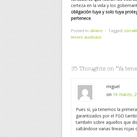
certeza en la vida y los goberna
obligación tuya y solo tuya prote
pertenece
.
Posted in:
dinero
⋅
Tagged:
corrali
tesoro austriaco
35 Thoughts on “
Ya ten
miguel
on
16 marzo, 2
Pues sí, ya tenemos la primera
garantizados por el FGD también
también sobre aquellos que d
saltándose varias líneas rojas