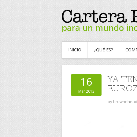
INICIO
¿QUÉ ES?
COMP
YA TE
16
EURO
Mar 2013
by
brownehea